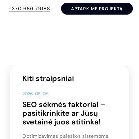
+370 686 79188
APTARKIME PROJEKTĄ
Kiti straipsniai
2026-05-05
SEO sėkmės faktoriai –
pasitikrinkite ar Jūsų
svetainė juos atitinka!
Optimizavimas paieškos sistemoms