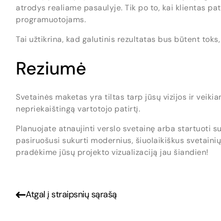
atrodys realiame pasaulyje. Tik po to, kai klientas pa
programuotojams.
Tai užtikrina, kad galutinis rezultatas bus būtent tok
Reziumė
Svetainės maketas yra tiltas tarp jūsų vizijos ir veikia
nepriekaištingą vartotojo patirtį.
Planuojate atnaujinti verslo svetainę arba startuoti 
pasiruošusi sukurti modernius, šiuolaikiškus svetainių 
pradėkime jūsų projekto vizualizaciją jau šiandien!
Atgal į straipsnių sąrašą