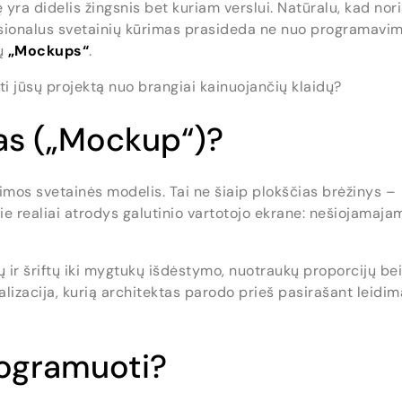
 yra didelis žingsnis bet kuriam verslui. Natūralu, kad nori
fesionalus svetainių kūrimas prasideda ne nuo programavi
mų
„Mockups“
.
ėti jūsų projektą nuo brangiai kainuojančių klaidų?
as („Mockup“)?
imos svetainės modelis. Tai ne šiaip plokščias brėžinys –
ie realiai atrodys galutinio vartotojo ekrane: nešiojamaja
ų ir šriftų iki mygtukų išdėstymo, nuotraukų proporcijų bei
lizacija, kurią architektas parodo prieš pasirašant leidim
rogramuoti?