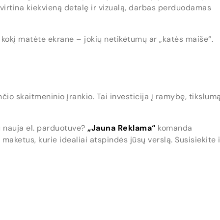
tvirtina kiekvieną detalę ir vizualą, darbas perduodamas
s, kokį matėte ekrane – jokių netikėtumų ar „katės maiše“.
nčio skaitmeninio įrankio. Tai investicija į ramybę, tikslumą
su nauja el. parduotuve?
„Jauna Reklama“
komanda
maketus, kurie idealiai atspindės jūsų verslą. Susisiekite i