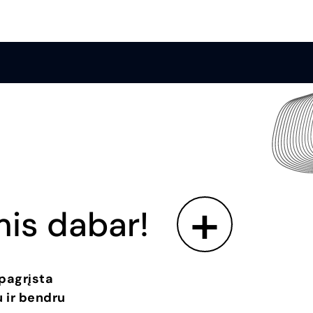
+
mis dabar!
pagrįsta
 ir bendru