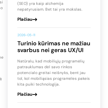
si
(SEO) yra kaip alchemija
mo
nepatyrusiam. Bet tai yra mokslas.
Plačiau
2026-05-11
Turinio kūrimas ne mažiau
svarbus nei geras UX/UI
me
Natūralu, kad mobiliųjų programėlių
patrauklumas dėl savo rinkos
potencialo greitai neišnyks, bent jau
ą
tol, kol mobiliąsias programėles pakeis
kita puiki technologija.
Plačiau