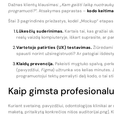
Dažnas klientų klausimas:
„Kam gaišti laiką nuotraukų 
programuoti?“
. Atsakymas paprastas –
kodo keitima
Štai 3 pagrindinės priežastys, kodėl „Mockup“ etapas
Lūkesčių suderinimas.
Kartais tai, kas gražiai 
realų vaizdą kompiuteryje, iškart suprasite, ar pari
Vartotojo patirties (UX) testavimas.
Žiūrėdami į
spausti norint užsiregistruoti? Ar patogiai išdėst
Klaidų prevencija.
Pakeisti mygtuko spalvą, perkel
(pavyzdžiui,
Figma
) užtrunka vos kelias minutes. 
programuotojui tektų perrašyti dalį kodo, o tai sti
Kaip gimsta profesionalu
Kuriant svetainę, pavyzdžiui, odontologijos klinikai ar
maketą, pritaikytą konkrečios nišos auditorijai.png]. 