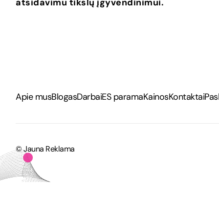
atsidavimu tikslų įgyvendinimui.
Apie mus
Blogas
Darbai
ES parama
Kainos
Kontaktai
Pas
© Jauna Reklama