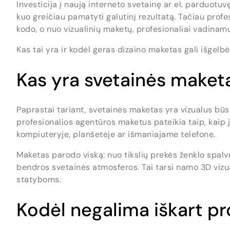
Investicija į naują interneto svetainę ar el. parduotuvę
kuo greičiau pamatyti galutinį rezultatą. Tačiau pro
kodo, o nuo vizualinių maketų, profesionaliai vadina
Kas tai yra ir kodėl geras dizaino maketas gali išgelb
Kas yra svetainės maket
Paprastai tariant, svetainės maketas yra vizualus būs
profesionalios agentūros maketus pateikia taip, kaip j
kompiuteryje, planšetėje ar išmaniajame telefone.
Maketas parodo viską: nuo tikslių prekės ženklo spalv
bendros svetainės atmosferos. Tai tarsi namo 3D vizua
statyboms.
Kodėl negalima iškart p