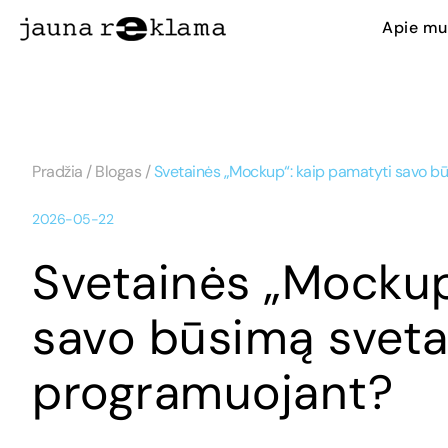
Apie mu
Skip
Pradžia
/
Blogas
/
Svetainės „Mockup“: kaip pamatyti savo b
to
main
2026-05-22
content
Svetainės „Mockup
savo būsimą sveta
programuojant?