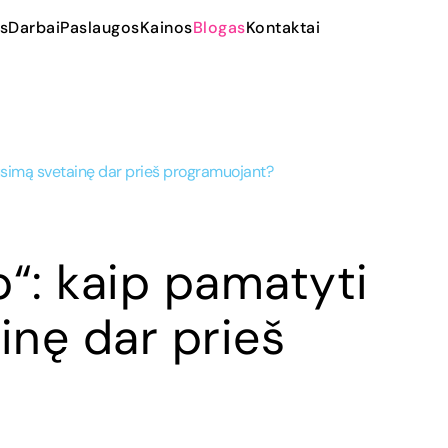
s
Darbai
Paslaugos
Kainos
Blogas
Kontaktai
ūsimą svetainę dar prieš programuojant?
“: kaip pamatyti
inę dar prieš