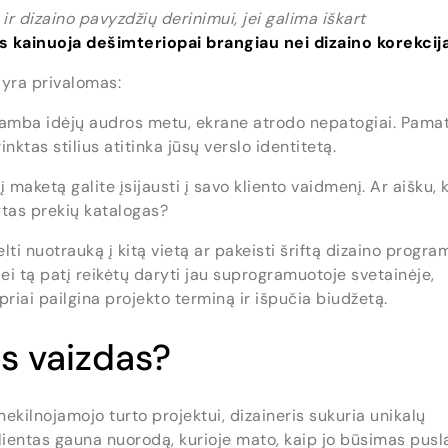
ir dizaino pavyzdžių derinimui, jei galima iškart
s kainuoja dešimteriopai brangiau nei dizaino korekcij
 yra privalomas:
skamba idėjų audros metu, ekrane atrodo nepatogiai. Pama
nktas stilius atitinka jūsų verslo identitetą.
 maketą galite įsijausti į savo kliento vaidmenį. Ar aišku, 
ytas prekių katalogas?
ti nuotrauką į kitą vietą ar pakeisti šriftą dizaino progra
Jei tą patį reikėtų daryti jau suprogramuotoje svetainėje,
priai pailgina projekto terminą ir išpučia biudžetą.
s vaizdas?
 nekilnojamojo turto projektui, dizaineris sukuria unikalų
Klientas gauna nuorodą, kurioje mato, kaip jo būsimas pusl