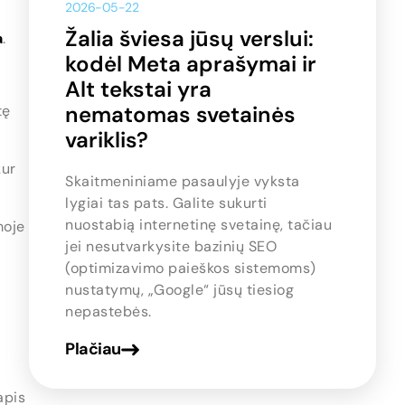
2026-05-22
Žalia šviesa jūsų verslui:
a
.
kodėl Meta aprašymai ir
Alt tekstai yra
nematomas svetainės
tę
variklis?
kur
Skaitmeniniame pasaulyje vyksta
lygiai tas pats. Galite sukurti
nuostabią internetinę svetainę, tačiau
moje
jei nesutvarkysite bazinių SEO
(optimizavimo paieškos sistemoms)
nustatymų, „Google“ jūsų tiesiog
nepastebės.
Plačiau
apis